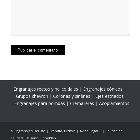
Engranajes rectos y helicoidales | Engranajes cónicos |
Grupos chevron | Coronas y sinfines | Ejes estriados
| Engranajes para bombas | Cremalleras | Acoplamientos
© Engranajes Deusto | Erandio, Bizkaia
| Aviso Legal |
| Política de
Calidad
|
Diseño: Coneklab