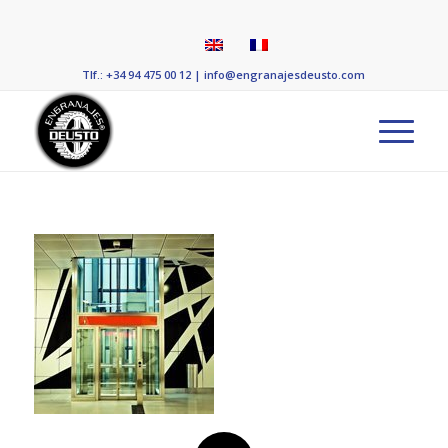
Tlf.: +34 94 475 00 12
|
info@engranajesdeusto.com