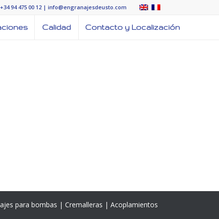
: +34 94 475 00 12
|
info@engranajesdeusto.com
aciones
Calidad
Contacto y Localización
ranajes para bombas | Cremalleras | Acoplamientos