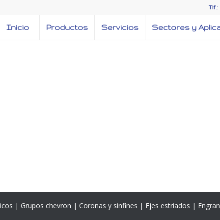
Tlf.
Inicio
Productos
Servicios
Sectores y Aplic
nicos | Grupos chevron | Coronas y sinfines | Ejes estriados | Eng