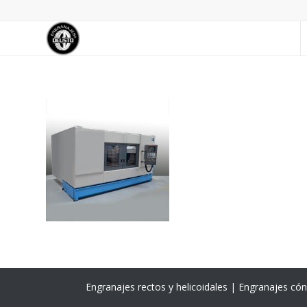
Engranajes rectos y helicoidales | Engranajes có